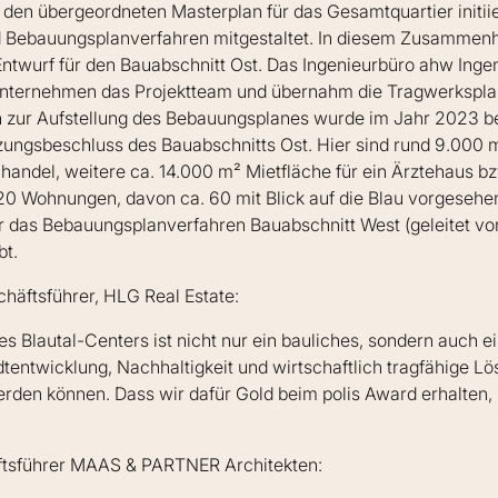
en übergeordneten Masterplan für das Gesamtquartier initiie
d Bebauungsplanverfahren mitgestaltet. In diesem Zusammen
Entwurf für den Bauabschnitt Ost. Das Ingenieurbüro ahw Inge
Unternehmen das Projektteam und übernahm die Tragwerkspla
en zur Aufstellung des Bebauungsplanes wurde im Jahr 2023 
zungsbeschluss des Bauabschnitts Ost. Hier sind rund 9.000 m
andel, weitere ca. 14.000 m² Mietfläche für ein Ärztehaus bz
20 Wohnungen, davon ca. 60 mit Blick auf die Blau vorgesehe
r das Bebauungsplanverfahren Bauabschnitt West (geleitet v
bt.
chäftsführer, HLG Real Estate:
s Blautal-Centers ist nicht nur ein bauliches, sondern auch ein
adtentwicklung, Nachhaltigkeit und wirtschaftlich tragfähige L
en können. Dass wir dafür Gold beim polis Award erhalten, b
ftsführer MAAS & PARTNER Architekten: