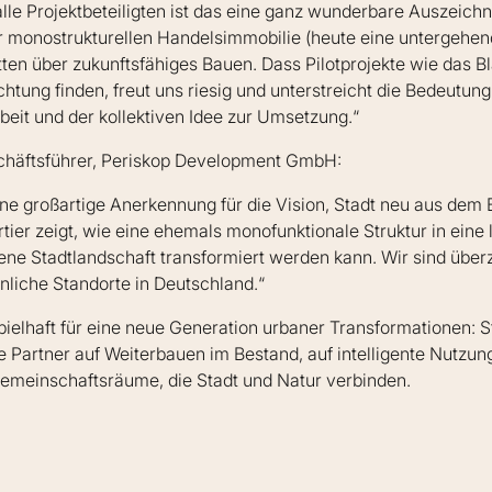
lle Projektbeteiligten ist das eine ganz wunderbare Auszeichn
r monostrukturellen Handelsimmobilie (heute eine untergehende
tten über zukunftsfähiges Bauen. Dass Pilotprojekte wie das B
tung finden, freut uns riesig und unterstreicht die Bedeutun
beit und der kollektiven Idee zur Umsetzung.“
chäftsführer, Periskop Development GmbH:
eine großartige Anerkennung für die Vision, Stadt neu aus dem
tier zeigt, wie eine ehemals monofunktionale Struktur in eine 
e Stadtlandschaft transformiert werden kann. Wir sind überz
hnliche Standorte in Deutschland.“
spielhaft für eine neue Generation urbaner Transformationen: S
 Partner auf Weiterbauen im Bestand, auf intelligente Nutzu
emeinschaftsräume, die Stadt und Natur verbinden.