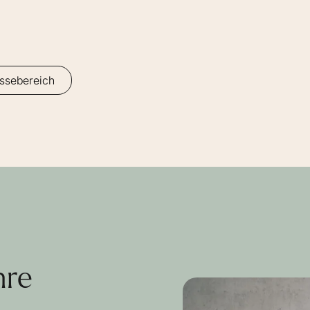
ssebereich
hre