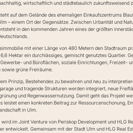
achhaltig, wirtschaftlich und städtebaulich zukunftsweisend z
steht auf dem Gelände des ehemaligen Einkaufszentrums Blau
Ulm – einem Ort der Gegensätze. Zwischen Urbanität und Natur
entsteht in den kommenden Jahren eines der größten innerstä
Deutschlands.
simmobilie mit einer Länge von 480 Metern den Stadtraum pr
 6,6 Hektar ein durchlässiges, gemischt genutztes Quartier. G
Gewerbe- und Büroflächen, soziale Einrichtungen, Freizeit- u
 sowie grüne Freiräume.
dem Prinzip, Bestehendes zu bewahren und neu zu interpretiere
arage und tragende Strukturen werden integriert, neue Freif
grünung und Regenwassernutzung. Damit geht das Projekt wei
 leistet einen konkreten Beitrag zur Ressourcenschonung, E
landschaft in Ulm.
 wird im Joint Venture von Periskop Development und HLG Rea
r entwickelt. Gemeinsam mit der Stadt Ulm und HLG Real Es