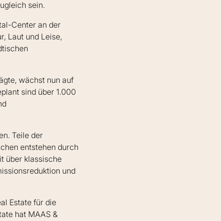
ugleich sein.
tal-Center an der
, Laut und Leise,
dtischen
ägte, wächst nun auf
eplant sind über 1.000
nd
n. Teile der
lächen entstehen durch
t über klassische
missionsreduktion und
l Estate für die
tate hat MAAS &